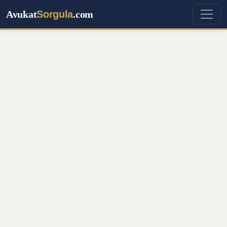
Avukat
Sorgula
.com