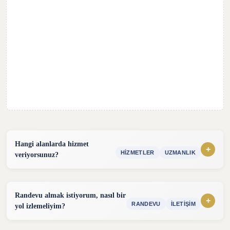
Hangi alanlarda hizmet
+
HIZMETLER
UZMANLIK
veriyorsunuz?
Hizmet sunduğum alanlar:
Dava Hukuku Danışmanlığı
Randevu almak istiyorum, nasıl bir
+
RANDEVU
İLETIŞIM
yol izlemeliyim?
Ticaret ve Şirketler Hukuku Danışmanlığı
Randevu almak için aşağıdaki yöntemleri kullanabilirsiniz.
İş Hukuku Danışmanlığı