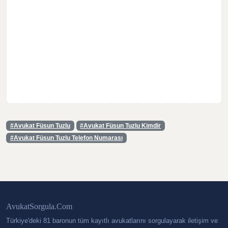
#Avukat Füsun Tuzlu
#Avukat Füsun Tuzlu Kimdir
#Avukat Füsun Tuzlu Telefon Numarası
AvukatSorgula.Com
Türkiye'deki 81 baronun tüm kayıtlı avukatlarını sorgulayarak iletişim ve