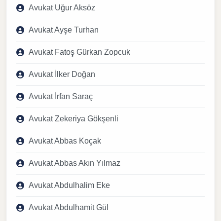
Avukat Uğur Aksöz
Avukat Ayşe Turhan
Avukat Fatoş Gürkan Zopcuk
Avukat İlker Doğan
Avukat İrfan Saraç
Avukat Zekeriya Gökşenli
Avukat Abbas Koçak
Avukat Abbas Akın Yılmaz
Avukat Abdulhalim Eke
Avukat Abdulhamit Gül