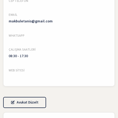
CEP TELEFON
EMAIL
makbuletanis@gmail.com
WHATSAPP
ÇALIŞMA SAATLERI
08:30 - 17:30
WEB SITESI
Avukat Düzelt