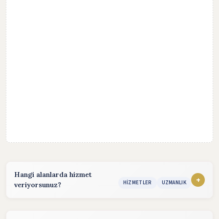
Hangi alanlarda hizmet
+
HIZMETLER
UZMANLIK
veriyorsunuz?
Hizmet sunduğum alanlar:
konularında hizmet vermekteyim. Detaylı bilgi almak için