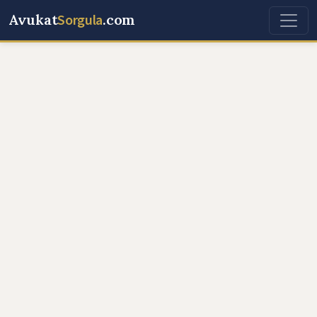
Avukat
Sorgula
.com