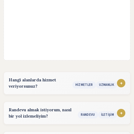
Hangi alanlarda hizmet
+
HIZMETLER
UZMANLIK
veriyorsunuz?
Hizmet sunduğum alanlar:
konularında hizmet vermekteyim. Detaylı bilgi almak için
Randevu almak istiyorum, nasıl
iletişim bölümünden benimle iletişime geçebilirsiniz.
+
RANDEVU
İLETIŞIM
bir yol izlemeliyim?
Randevu almak için aşağıdaki yöntemleri kullanabilirsiniz.