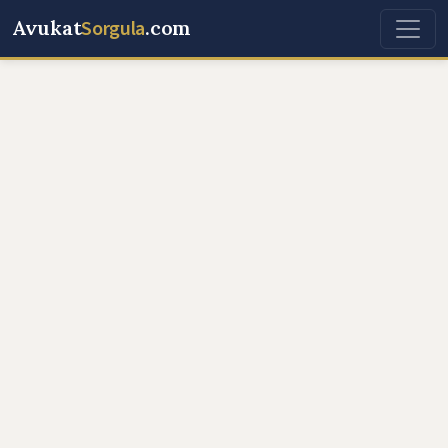
Avukat
Sorgula
.com