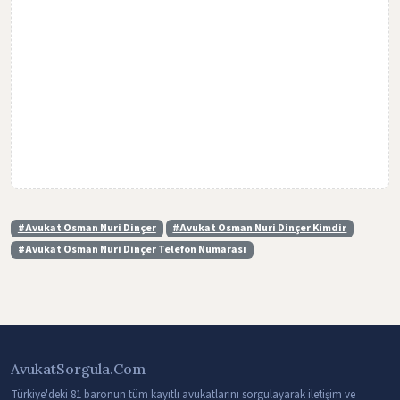
#Avukat Osman Nuri Dinçer
#Avukat Osman Nuri Dinçer Kimdir
#Avukat Osman Nuri Dinçer Telefon Numarası
AvukatSorgula.Com
Türkiye'deki 81 baronun tüm kayıtlı avukatlarını sorgulayarak iletişim ve