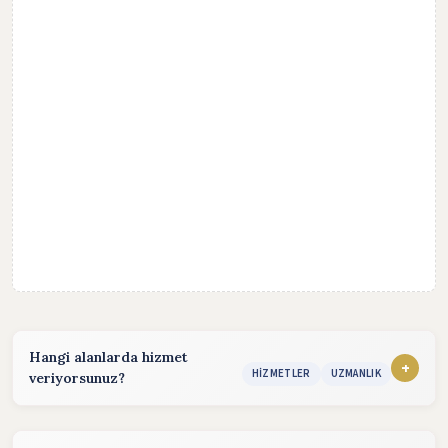
Hangi alanlarda hizmet
+
HIZMETLER
UZMANLIK
veriyorsunuz?
Hizmet sunduğum alanlar:
konularında hizmet vermekteyim. Detaylı bilgi almak için