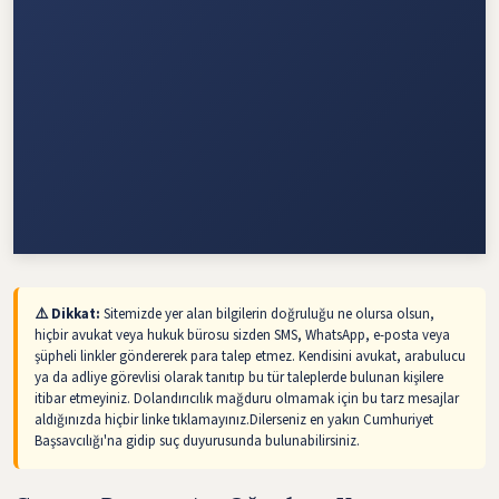
⚠️ Dikkat:
Sitemizde yer alan bilgilerin doğruluğu ne olursa olsun,
hiçbir avukat veya hukuk bürosu sizden SMS, WhatsApp, e-posta veya
şüpheli linkler göndererek para talep etmez. Kendisini avukat, arabulucu
ya da adliye görevlisi olarak tanıtıp bu tür taleplerde bulunan kişilere
itibar etmeyiniz. Dolandırıcılık mağduru olmamak için bu tarz mesajlar
aldığınızda hiçbir linke tıklamayınız.Dilerseniz en yakın Cumhuriyet
Başsavcılığı'na gidip suç duyurusunda bulunabilirsiniz.