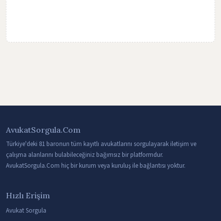
AvukatSorgula.Com
Türkiye'deki 81 baronun tüm kayıtlı avukatlarını sorgulayarak iletişim ve
çalışma alanlarını bulabileceğiniz bağımsız bir platformdur.
AvukatSorgula.Com hiç bir kurum veya kuruluş ile bağlantısı yoktur.
Hızlı Erişim
Avukat Sorgula