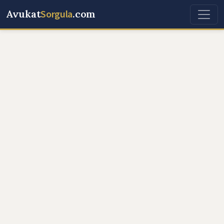
Avukat
Sorgula
.com