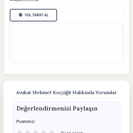
YOL TARİFİ AL
Avukat Mehmet Koçyiğit Hakkında Yorumlar
Değerlendirmenizi Paylaşın
Puanınız:
★
★
★
★
★
Puan seçin