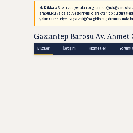
⚠️ Dikkat:
Sitemizde yer alan bilgilerin doğruluğu ne olur
arabulucu ya da adliye görevlisi olarak tanıtıp bu tür talep
yakın Cumhuriyet Başsavcılığı'na gidip suç duyurusunda bul
Gaziantep Barosu Av. Ahmet 
Bilgiler
İletişim
Hizmetler
Yorumla