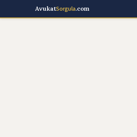
Avukat
Sorgula
.com