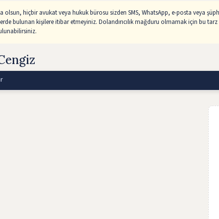
sa olsun, hiçbir avukat veya hukuk bürosu sizden SMS, WhatsApp, e-posta veya şüphe
lerde bulunan kişilere itibar etmeyiniz. Dolandırıcılık mağduru olmamak için bu tarz 
unabilirsiniz.
Cengiz
r