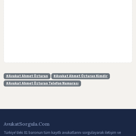
#Avukat Ahmet Özturan
#Avukat Ahmet Özturan Kimdir
#Avukat Ahmet Özturan Telefon Numarası
AvukatSorgula.Com
Türkiye'deki 81 baronun tüm kayıtlı avukatlarını sorgulayarak iletişim ve