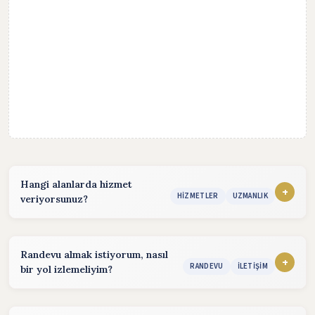
Hangi alanlarda hizmet
+
HIZMETLER
UZMANLIK
veriyorsunuz?
Hizmet sunduğum alanlar:
Arabulucu Danışmanlığı
Randevu almak istiyorum, nasıl
+
RANDEVU
İLETIŞIM
bir yol izlemeliyim?
İş Hukukunda Uzman Arabulucu Danışmanlığı
Randevu almak için aşağıdaki yöntemleri kullanabilirsiniz.
Ticaret Hukukunda Uzman Arabulucu Danışmanlığı