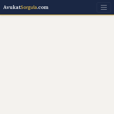
Avukat
Sorgula
.com