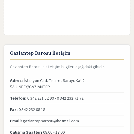
Gaziantep Barosu İletişim
Gaziantep Barosu ait iletişim bilgileri aşağıdaki gibidir.
Adres:
İstasyon Cad. Ticaret Sarayı. Kat:2
ŞAHİNBEY/GAZİANTEP
Telefon:
0 342 231 52 90 - 0 342 232 71 72
Fax:
0 342 232 08 18
Email:
gaziantepbarosu@hotmail.com
Çalışma Saatleri
08:00 - 17:00