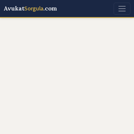
Avukat
Sorgula
.com