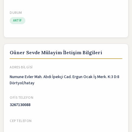
DURUM
AKTIF
Güner Sevde Mülayim İletişim Bilgileri
ADRES BILGISI
Numune Evler Mah. Abdi İpekçi Cad. Ergun Ocak İş Merk. K:3 D:8
Dörtyol/hatay
OFIS TELEFON
3267130088
CEP TELEFON