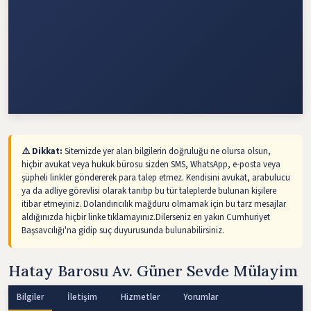
⚠️ Dikkat:
Sitemizde yer alan bilgilerin doğruluğu ne olursa olsun,
hiçbir avukat veya hukuk bürosu sizden SMS, WhatsApp, e-posta veya
şüpheli linkler göndererek para talep etmez. Kendisini avukat, arabulucu
ya da adliye görevlisi olarak tanıtıp bu tür taleplerde bulunan kişilere
itibar etmeyiniz. Dolandırıcılık mağduru olmamak için bu tarz mesajlar
aldığınızda hiçbir linke tıklamayınız.Dilerseniz en yakın Cumhuriyet
Başsavcılığı'na gidip suç duyurusunda bulunabilirsiniz.
Hatay Barosu Av. Güner Sevde Mülayim
Bilgiler
İletişim
Hizmetler
Yorumlar