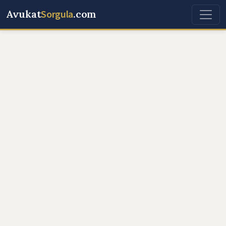
Avukat
Sorgula
.com