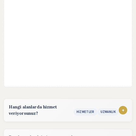
Hangi alanlarda hizmet
+
HIZMETLER
UZMANLIK
veriyorsunuz?
Hizmet sunduğum alanlar:
konularında hizmet vermekteyim. Detaylı bilgi almak için