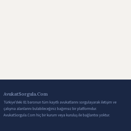
AvukatSorgula.Com
Türkiye'deki 81 baronun tüm kayıtlı avukatlarını sorgulayarak iletişim ve
çalışma alanlarını bulabileceğiniz bağımsız bir platformdur.
AvukatSorgula.Com hiç bir kurum veya kuruluş ile bağlantısı yoktur.