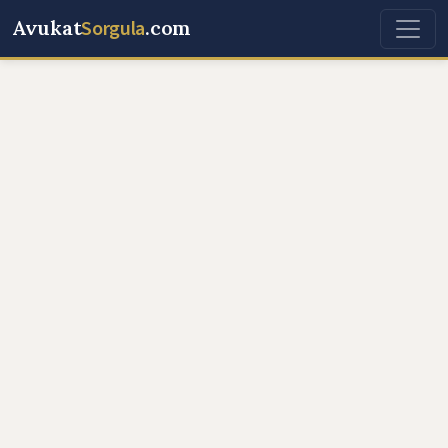
Avukat
Sorgula
.com