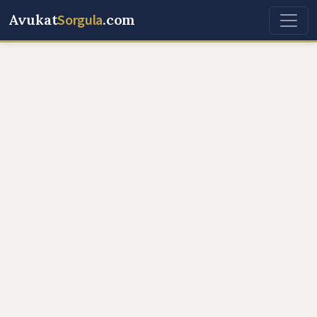
Avukat
Sorgula
.com