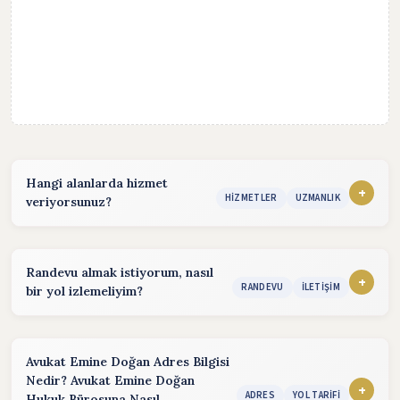
Hangi alanlarda hizmet
+
HIZMETLER
UZMANLIK
veriyorsunuz?
Hizmet sunduğum alanlar:
konularında hizmet vermekteyim. Detaylı bilgi almak için
Randevu almak istiyorum, nasıl
iletişim bölümünden benimle iletişime geçebilirsiniz.
+
RANDEVU
İLETIŞIM
bir yol izlemeliyim?
Randevu almak için aşağıdaki yöntemleri kullanabilirsiniz.
Telefon:
(Hafta içi :08:30 - 17:30)
Avukat Emine Doğan Adres Bilgisi
Nedir? Avukat Emine Doğan
Email:
(24 saat içinde cevap)
+
ADRES
YOL TARIFI
Hukuk Bürosuna Nasıl