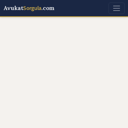
Avukat
Sorgula
.com