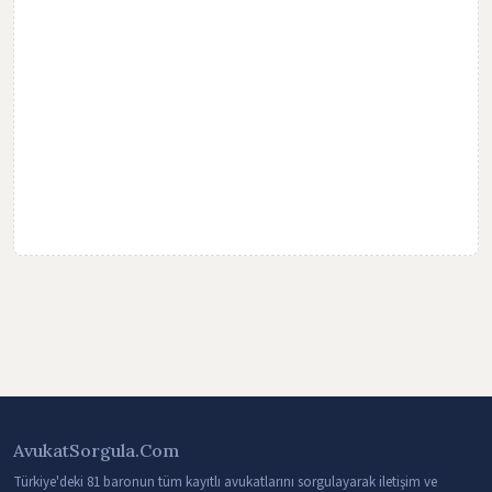
AvukatSorgula.Com
Türkiye'deki 81 baronun tüm kayıtlı avukatlarını sorgulayarak iletişim ve