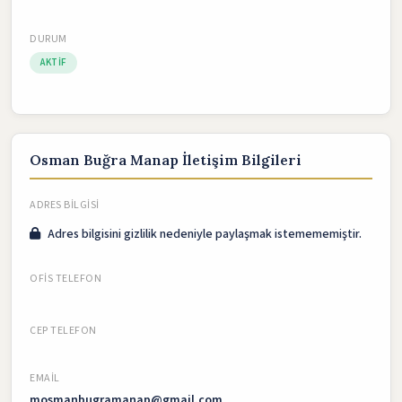
DURUM
AKTIF
Osman Buğra Manap İletişim Bilgileri
ADRES BILGISI
Adres bilgisini gizlilik nedeniyle paylaşmak istemememiştir.
OFIS TELEFON
CEP TELEFON
EMAIL
mosmanbugramanap@gmail.com