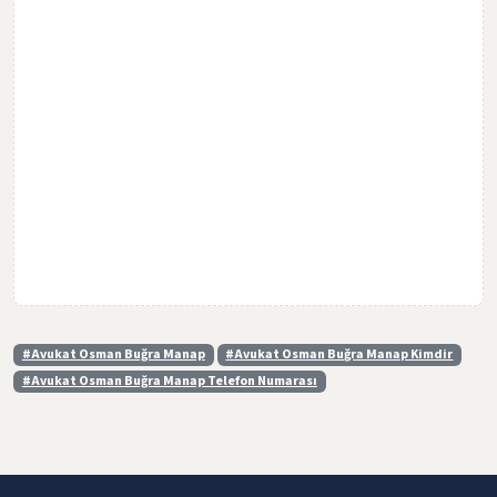
#Avukat Osman Buğra Manap
#Avukat Osman Buğra Manap Kimdir
#Avukat Osman Buğra Manap Telefon Numarası