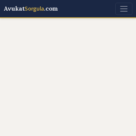
Avukat
Sorgula
.com