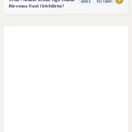
Email:
av.k.yigit@hotmail.com
(24 saat içinde cevap)
ADRES
YOL TARIFI
Bürosuna Nasıl Gidebilirim?
WhatsApp:
Mesaj göndererek hızlı cevap alabilirsiniz.
Avukat Kenan Yiğit Hukuk Bürosu, Adres bilgisi bulunmadığı
için telefon bilgisinden Yol tarifi isteyebilirsiniz. Hukuk
Bürosuna ulaşmak için yol tarifi alarak, harita üzerinden
ulaşabilirsiniz.
Adres bilgileri gizlilik nedeniyle paylaşılmamıştır.
YOL TARİFİ AL