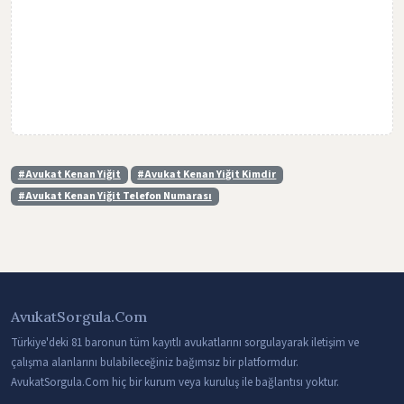
#Avukat Kenan Yiğit
#Avukat Kenan Yiğit Kimdir
#Avukat Kenan Yiğit Telefon Numarası
AvukatSorgula.Com
Türkiye'deki 81 baronun tüm kayıtlı avukatlarını sorgulayarak iletişim ve
çalışma alanlarını bulabileceğiniz bağımsız bir platformdur.
AvukatSorgula.Com hiç bir kurum veya kuruluş ile bağlantısı yoktur.