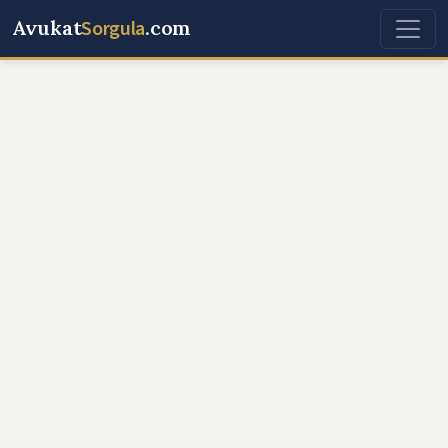
Avukat
Sorgula
.com