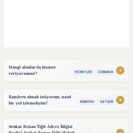
Hangi alanlarda hizmet
+
HIZMETLER
UZMANLIK
veriyorsunuz?
Hizmet sunduğum alanlar:
konularında hizmet vermekteyim. Detaylı bilgi almak için
Randevu almak istiyorum, nasıl
iletişim bölümünden benimle iletişime geçebilirsiniz.
+
RANDEVU
İLETIŞIM
bir yol izlemeliyim?
Randevu almak için aşağıdaki yöntemleri kullanabilirsiniz.
Telefon:
(Hafta içi :09:00 - 18:00)
Avukat Kenan Yiğit Adres Bilgisi
+
Nedir? Avukat Kenan Yiğit Hukuk