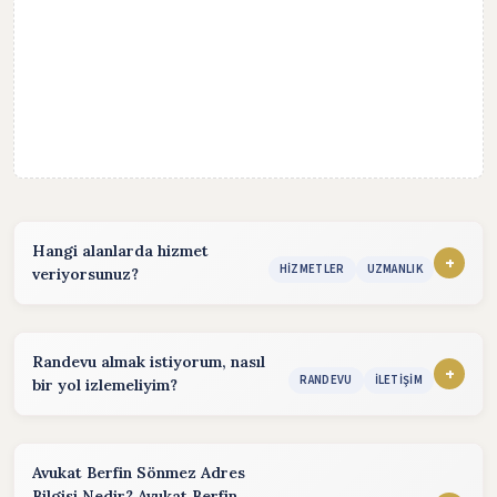
Hangi alanlarda hizmet
+
HIZMETLER
UZMANLIK
veriyorsunuz?
Hizmet sunduğum alanlar:
konularında hizmet vermekteyim. Detaylı bilgi almak için
Randevu almak istiyorum, nasıl
iletişim bölümünden benimle iletişime geçebilirsiniz.
+
RANDEVU
İLETIŞIM
bir yol izlemeliyim?
Randevu almak için aşağıdaki yöntemleri kullanabilirsiniz.
Telefon:
(Hafta içi :09:00 - 18:00)
Avukat Berfin Sönmez Adres
Bilgisi Nedir? Avukat Berfin