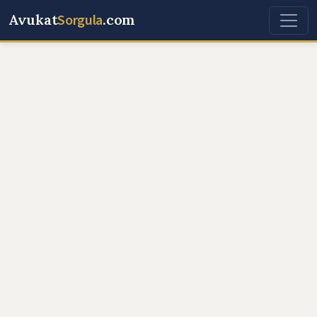
Avukat
Sorgula
.com