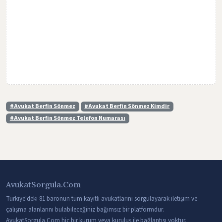
#Avukat Berfin Sönmez
#Avukat Berfin Sönmez Kimdir
#Avukat Berfin Sönmez Telefon Numarası
AvukatSorgula.Com
Türkiye'deki 81 baronun tüm kayıtlı avukatlarını sorgulayarak iletişim ve
çalışma alanlarını bulabileceğiniz bağımsız bir platformdur.
AvukatSorgula.Com hiç bir kurum veya kuruluş ile bağlantısı yoktur.