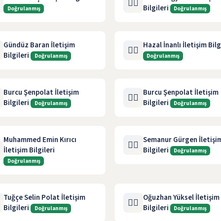
🧑‍⚖️
Bilgileri
Doğrulanmış
Doğrulanmış
Gündüz Baran İletişim
Hazal İnanlı İletişim Bilg
🧑‍⚖️
Bilgileri
Doğrulanmış
Doğrulanmış
Burcu Şenpolat İletişim
Burcu Şenpolat İletişim
🧑‍⚖️
Bilgileri
Bilgileri
Doğrulanmış
Doğrulanmış
Muhammed Emin Kırıcı
Semanur Gürgen İletişi
🧑‍⚖️
İletişim Bilgileri
Bilgileri
Doğrulanmış
Doğrulanmış
Tuğçe Selin Polat İletişim
Oğuzhan Yüksel İletişim
🧑‍⚖️
Bilgileri
Bilgileri
Doğrulanmış
Doğrulanmış