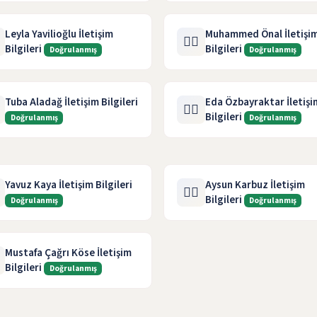
Leyla Yavilioğlu İletişim
Muhammed Önal İletişi
🧑‍⚖️
Bilgileri
Bilgileri
Doğrulanmış
Doğrulanmış
Tuba Aladağ İletişim Bilgileri
Eda Özbayraktar İletişi
🧑‍⚖️
Bilgileri
Doğrulanmış
Doğrulanmış
Yavuz Kaya İletişim Bilgileri
Aysun Karbuz İletişim
🧑‍⚖️
Bilgileri
Doğrulanmış
Doğrulanmış
Mustafa Çağrı Köse İletişim
Bilgileri
Doğrulanmış