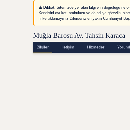
⚠️ Dikkat:
Sitemizde yer alan bilgilerin doğruluğu ne 
Kendisini avukat, arabulucu ya da adliye görevlisi olar
linke tıklamayınız.Dilerseniz en yakın Cumhuriyet Başs
Muğla Barosu Av. Tahsin Karaca
Bilgiler
İletişim
Hizmetler
Yoruml