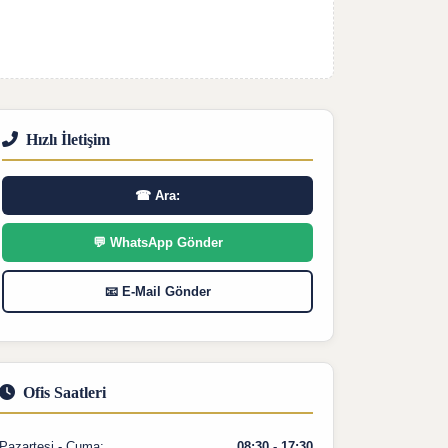
Hızlı İletişim
☎ Ara:
💬 WhatsApp Gönder
📧 E-Mail Gönder
Ofis Saatleri
Pazartesi - Cuma:
08:30 - 17:30