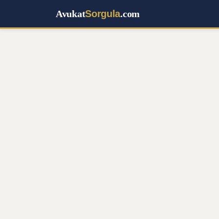
Avukat
Sorgula
.com