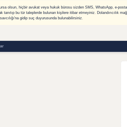
olursa olsun, hiçbir avukat veya hukuk bürosu sizden SMS, WhatsApp, e-posta 
ak tanıtıp bu tür taleplerde bulunan kişilere itibar etmeyiniz. Dolandırıcılık m
avcılığı'na gidip suç duyurusunda bulunabilirsiniz.
ar