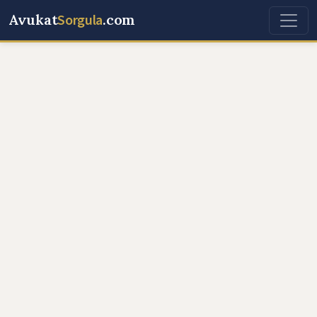
Avukat
Sorgula
.com