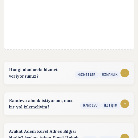
Hangi alanlarda hizmet
+
HIZMETLER
UZMANLIK
veriyorsunuz?
Hizmet sunduğum alanlar:
konularında hizmet vermekteyim. Detaylı bilgi almak için
Randevu almak istiyorum, nasıl
iletişim bölümünden benimle iletişime geçebilirsiniz.
+
RANDEVU
İLETIŞIM
bir yol izlemeliyim?
Randevu almak için aşağıdaki yöntemleri kullanabilirsiniz.
Telefon:
(Hafta içi :08:30 - 17:30)
Avukat Adem Kuvel Adres Bilgisi
+
Nedir? Avukat Adem Kuvel Hukuk