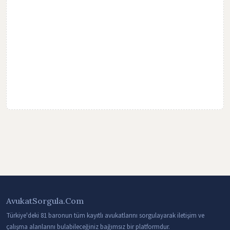
AvukatSorgula.Com
Türkiye'deki 81 baronun tüm kayıtlı avukatlarını sorgulayarak iletişim ve
çalışma alanlarını bulabileceğiniz bağımsız bir platformdur.