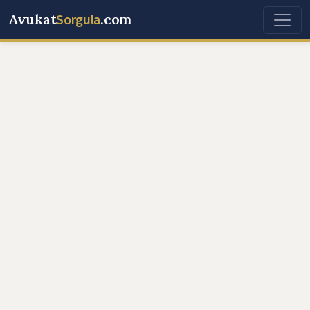
Avukat
Sorgula
.com