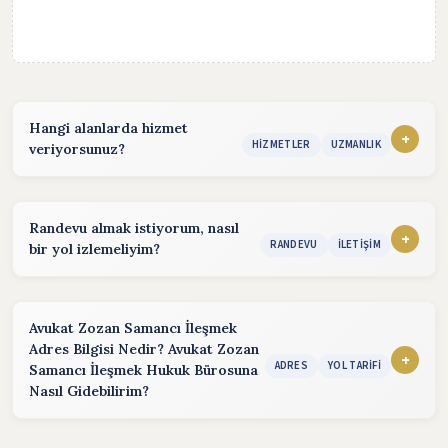
Hangi alanlarda hizmet
+
HIZMETLER
UZMANLIK
veriyorsunuz?
Hizmet sunduğum alanlar:
konularında hizmet vermekteyim. Detaylı bilgi almak için
Randevu almak istiyorum, nasıl
iletişim bölümünden benimle iletişime geçebilirsiniz.
+
RANDEVU
İLETIŞIM
bir yol izlemeliyim?
Randevu almak için aşağıdaki yöntemleri kullanabilirsiniz.
Telefon:
(Hafta içi :08:30 - 17:30)
Avukat Zozan Samancı İleşmek
Adres Bilgisi Nedir? Avukat Zozan
Email:
(24 saat içinde cevap)
+
ADRES
YOL TARIFI
Samancı İleşmek Hukuk Bürosuna
Nasıl Gidebilirim?
WhatsApp:
Mesaj göndererek hızlı cevap alabilirsiniz.
Avukat Zozan Samancı İleşmek Hukuk Bürosu, Adres bilgisi