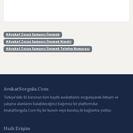
#Avukat Zozan Samancı İleşmek
#Avukat Zozan Samancı İleşmek Kimdir
#Avukat Zozan Samancı İleşmek Telefon Numarası
AvukatSorgula.Com
Türkiye'deki 81 baronun tüm kayıtlı avukatlarını sorgulayarak iletişim ve
çalışma alanlarını bulabileceğiniz bağımsız bir platformdur.
AvukatSorgula.Com hiç bir kurum veya kuruluş ile bağlantısı yoktur.
Hızlı Erişim