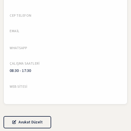
CEP TELEFON
EMAIL
WHATSAPP
ÇALIŞMA SAATLERI
08:30 - 17:30
WEB SITESI
Avukat Düzelt