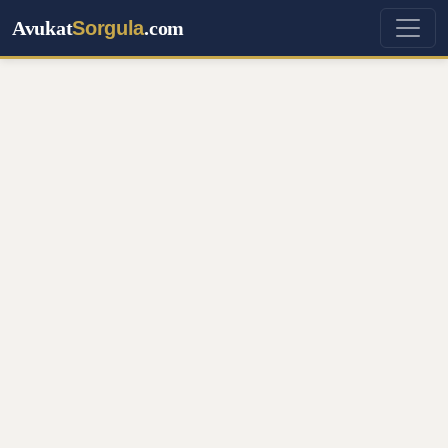
Avukat
Sorgula
.com