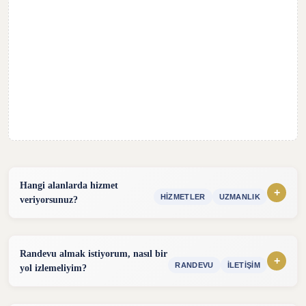
Hangi alanlarda hizmet
+
HIZMETLER
UZMANLIK
veriyorsunuz?
Hizmet sunduğum alanlar:
konularında hizmet vermekteyim. Detaylı bilgi almak için
Randevu almak istiyorum, nasıl bir
iletişim bölümünden benimle iletişime geçebilirsiniz.
+
RANDEVU
İLETIŞIM
yol izlemeliyim?
Randevu almak için aşağıdaki yöntemleri kullanabilirsiniz.