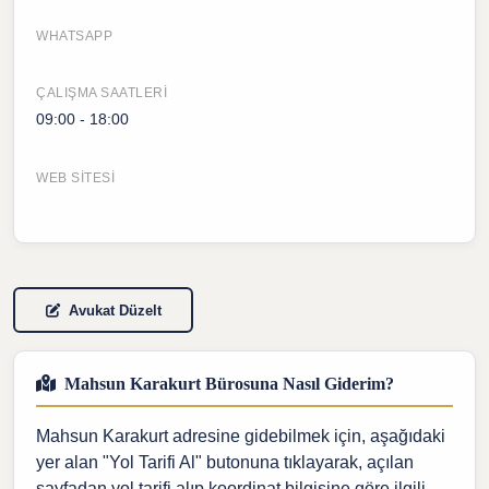
WHATSAPP
ÇALIŞMA SAATLERI
09:00 - 18:00
WEB SITESI
Avukat Düzelt
Mahsun Karakurt Bürosuna Nasıl Giderim?
Mahsun Karakurt adresine gidebilmek için, aşağıdaki
yer alan "Yol Tarifi Al" butonuna tıklayarak, açılan
sayfadan yol tarifi alıp koordinat bilgisine göre ilgili