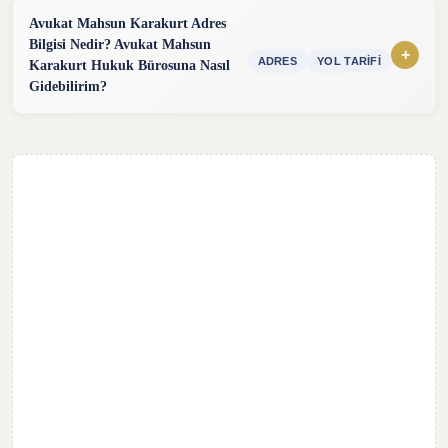
Telefon:
(Hafta içi :09:00 - 18:00)
Avukat Mahsun Karakurt Adres
Bilgisi Nedir? Avukat Mahsun
Email:
av.mahsunkarakurt@gmail.com
(24 saat içinde
+
ADRES
YOL TARIFI
Karakurt Hukuk Bürosuna Nasıl
cevap)
Gidebilirim?
WhatsApp:
Mesaj göndererek hızlı cevap alabilirsiniz.
Avukat Mahsun Karakurt Hukuk Bürosu, Adres bilgisi
bulunmadığı için telefon bilgisinden Yol tarifi isteyebilirsiniz.
Hukuk Bürosuna ulaşmak için yol tarifi alarak, harita
üzerinden ulaşabilirsiniz.
Adres bilgileri gizlilik nedeniyle paylaşılmamıştır.
YOL TARİFİ AL