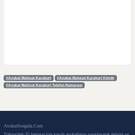
#Avukat Mahsun Karakurt
#Avukat Mahsun Karakurt Kimdir
#Avukat Mahsun Karakurt Telefon Numarası
AvukatSorgula.Com
Türkiye'deki 81 baronun tüm kayıtlı avukatlarını sorgulayarak iletişim ve