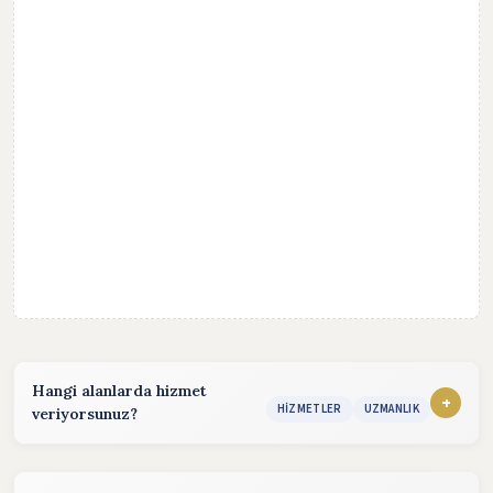
Hangi alanlarda hizmet
+
HIZMETLER
UZMANLIK
veriyorsunuz?
Hizmet sunduğum alanlar:
konularında hizmet vermekteyim. Detaylı bilgi almak için