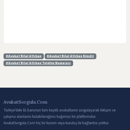
#Avukat Bilal Atlıhan
#Avukat Bilal Atlıhan Kimdir
#Avukat Bilal Atlıhan Telefon Numarası
AvukatSorgula.Com
Türkiye'deki 81 baronun tüm kayıtlı avukatlarını sorgulayarak iletişim ve
çalışma alanlarını bulabileceğiniz bağımsız bir platformdur.
AvukatSorgula.Com hiç bir kurum veya kuruluş ile bağlantısı yoktur.