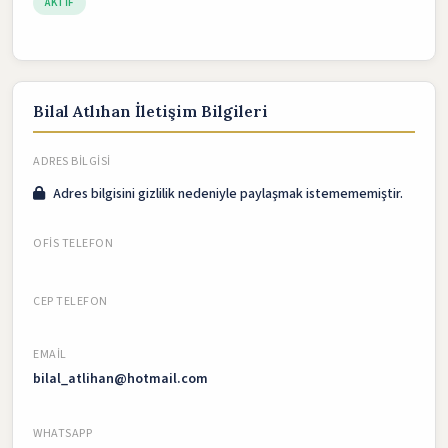
AKTIF
Bilal Atlıhan İletişim Bilgileri
ADRES BILGISI
Adres bilgisini gizlilik nedeniyle paylaşmak istemememiştir.
OFIS TELEFON
CEP TELEFON
EMAIL
bilal_atlihan@hotmail.com
WHATSAPP