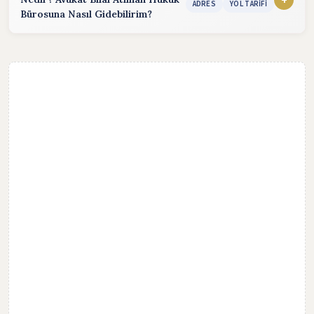
Email:
bilal_atlihan@hotmail.com
(24 saat içinde cevap)
ADRES
YOL TARIFI
Bürosuna Nasıl Gidebilirim?
WhatsApp:
Mesaj göndererek hızlı cevap alabilirsiniz.
Avukat Bilal Atlıhan Hukuk Bürosu, Adres bilgisi bulunmadığı
için telefon bilgisinden Yol tarifi isteyebilirsiniz. Hukuk
Bürosuna ulaşmak için yol tarifi alarak, harita üzerinden
ulaşabilirsiniz.
Adres bilgileri gizlilik nedeniyle paylaşılmamıştır.
YOL TARİFİ AL