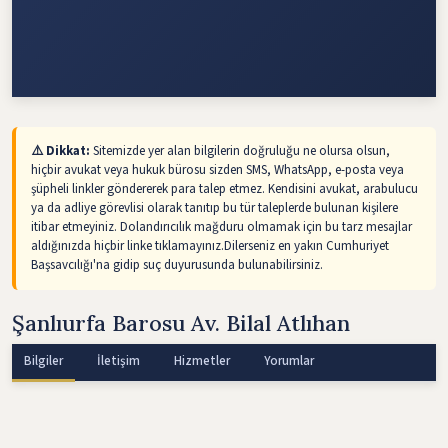
⚠️ Dikkat:
Sitemizde yer alan bilgilerin doğruluğu ne olursa olsun,
hiçbir avukat veya hukuk bürosu sizden SMS, WhatsApp, e-posta veya
şüpheli linkler göndererek para talep etmez. Kendisini avukat, arabulucu
ya da adliye görevlisi olarak tanıtıp bu tür taleplerde bulunan kişilere
itibar etmeyiniz. Dolandırıcılık mağduru olmamak için bu tarz mesajlar
aldığınızda hiçbir linke tıklamayınız.Dilerseniz en yakın Cumhuriyet
Başsavcılığı'na gidip suç duyurusunda bulunabilirsiniz.
Şanlıurfa Barosu Av. Bilal Atlıhan
Bilgiler
İletişim
Hizmetler
Yorumlar