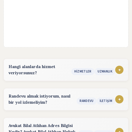
Hangi alanlarda hizmet
+
HIZMETLER
UZMANLIK
veriyorsunuz?
Hizmet sunduğum alanlar:
konularında hizmet vermekteyim. Detaylı bilgi almak için
Randevu almak istiyorum, nasıl
iletişim bölümünden benimle iletişime geçebilirsiniz.
+
RANDEVU
İLETIŞIM
bir yol izlemeliyim?
Randevu almak için aşağıdaki yöntemleri kullanabilirsiniz.
Telefon:
(Hafta içi :08:30 - 17:30)
Avukat Bilal Atlıhan Adres Bilgisi
+
Nedir? Avukat Bilal Atlıhan Hukuk