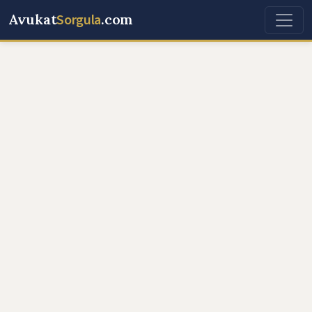
Avukat
Sorgula
.com