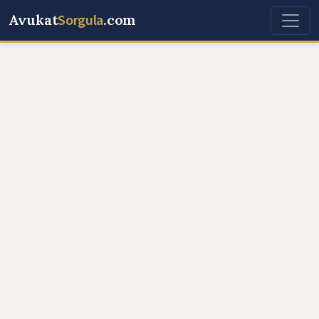
Avukat
Sorgula
.com