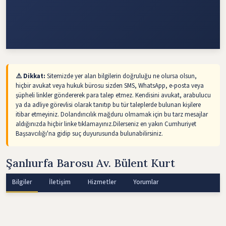
⚠️ Dikkat:
Sitemizde yer alan bilgilerin doğruluğu ne olursa olsun,
hiçbir avukat veya hukuk bürosu sizden SMS, WhatsApp, e-posta veya
şüpheli linkler göndererek para talep etmez. Kendisini avukat, arabulucu
ya da adliye görevlisi olarak tanıtıp bu tür taleplerde bulunan kişilere
itibar etmeyiniz. Dolandırıcılık mağduru olmamak için bu tarz mesajlar
aldığınızda hiçbir linke tıklamayınız.Dilerseniz en yakın Cumhuriyet
Başsavcılığı'na gidip suç duyurusunda bulunabilirsiniz.
Şanlıurfa Barosu Av. Bülent Kurt
Bilgiler
İletişim
Hizmetler
Yorumlar