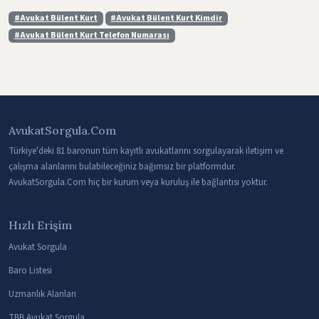
#Avukat Bülent Kurt
#Avukat Bülent Kurt Kimdir
#Avukat Bülent Kurt Telefon Numarası
AvukatSorgula.Com
Türkiye'deki 81 baronun tüm kayıtlı avukatlarını sorgulayarak iletişim ve
çalışma alanlarını bulabileceğiniz bağımsız bir platformdur.
AvukatSorgula.Com hiç bir kurum veya kuruluş ile bağlantısı yoktur.
Hızlı Erişim
Avukat Sorgula
Baro Listesi
Uzmanlık Alanları
TBB Avukat Sorgula