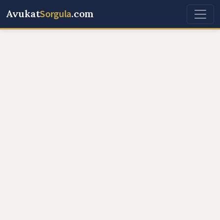
Avukat
Sorgula
.com