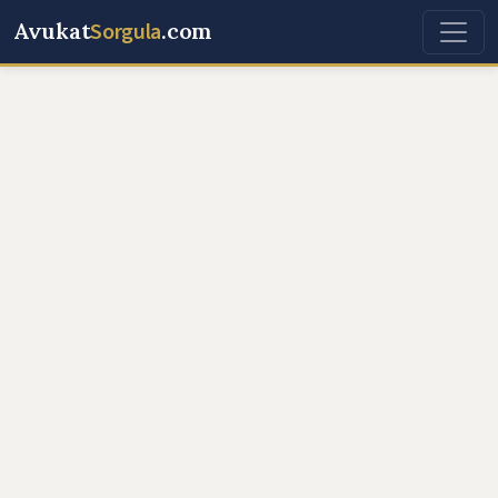
Avukat
Sorgula
.com