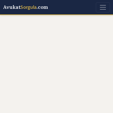
Avukat
Sorgula
.com