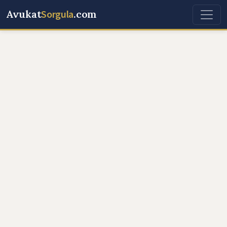
Avukat
Sorgula
.com