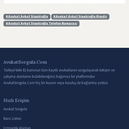
#Avukat Aykut Sipahioğlu
#Avukat Aykut Sipahioğlu Kimdir
#Avukat Aykut Sipahioğlu Telefon Numarası
AvukatSorgula.Com
Türkiye'deki 81 baronun tüm kayıtlı avukatlarını sorgulayarak iletişim ve
çalışma alanlarını bulabileceğiniz bağımsız bir platformdur.
AvukatSorgula.Com hiç bir kurum veya kuruluş ile bağlantısı yoktur.
Hızlı Erişim
Avukat Sorgula
Baro Listesi
Uzmanlık Alanları