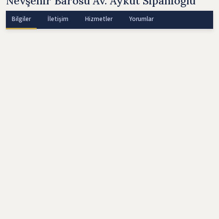
Nevşehir Barosu Av. Aykut Sipahioğlu
Bilgiler
İletişim
Hizmetler
Yorumlar