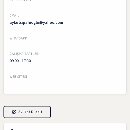
CEP TELEFON
EMAIL
aykutsipahioglu@yahoo.com
WHATSAPP
ÇALIŞMA SAATLERI
09:00 - 17:30
WEB SITESI
Avukat Düzelt