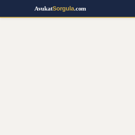
Avukat
Sorgula
.com