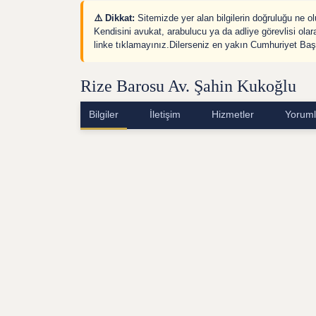
⚠️ Dikkat:
Sitemizde yer alan bilgilerin doğruluğu ne 
Kendisini avukat, arabulucu ya da adliye görevlisi olar
linke tıklamayınız.Dilerseniz en yakın Cumhuriyet Başs
Rize Barosu Av. Şahin Kukoğlu
Bilgiler
İletişim
Hizmetler
Yoruml