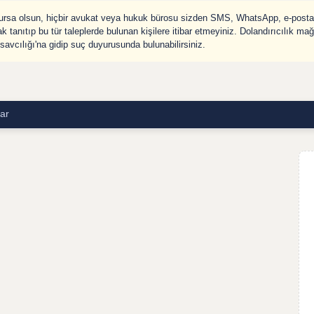
olursa olsun, hiçbir avukat veya hukuk bürosu sizden SMS, WhatsApp, e-posta 
ak tanıtıp bu tür taleplerde bulunan kişilere itibar etmeyiniz. Dolandırıcılık m
avcılığı'na gidip suç duyurusunda bulunabilirsiniz.
ar