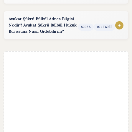
Randevu almak için aşağıdaki yöntemleri kullanabilirsiniz.
Telefon:
(Hafta içi :08:30 - 17:30)
Avukat Şükrü Bülbül Adres Bilgisi
+
Nedir? Avukat Şükrü Bülbül Hukuk
Email:
(24 saat içinde cevap)
ADRES
YOL TARIFI
Bürosuna Nasıl Gidebilirim?
WhatsApp:
Mesaj göndererek hızlı cevap alabilirsiniz.
Avukat Şükrü Bülbül Hukuk Bürosu, Adres bilgisi bulunmadığı
için telefon bilgisinden Yol tarifi isteyebilirsiniz. Hukuk
Bürosuna ulaşmak için yol tarifi alarak, harita üzerinden
ulaşabilirsiniz.
Adres bilgileri gizlilik nedeniyle paylaşılmamıştır.
YOL TARİFİ AL