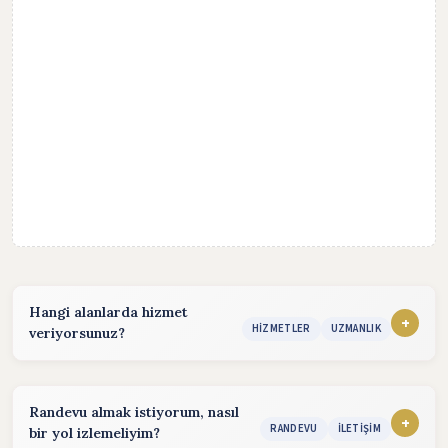
Hangi alanlarda hizmet
+
HIZMETLER
UZMANLIK
veriyorsunuz?
Hizmet sunduğum alanlar:
konularında hizmet vermekteyim. Detaylı bilgi almak için
Randevu almak istiyorum, nasıl
iletişim bölümünden benimle iletişime geçebilirsiniz.
+
RANDEVU
İLETIŞIM
bir yol izlemeliyim?