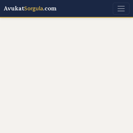
Avukat
Sorgula
.com