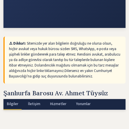
⚠️ Dikkat:
Sitemizde yer alan bilgilerin doğruluğu ne olursa olsun,
hiçbir avukat veya hukuk bürosu sizden SMS, WhatsApp, e-posta veya
şüpheli linkler göndererek para talep etmez. Kendisini avukat, arabulucu
ya da adliye görevlisi olarak tanıtıp bu tür taleplerde bulunan kişilere
itibar etmeyiniz. Dolandırıcılık mağduru olmamak için bu tarz mesajlar
aldığınızda hiçbir linke tıklamayınız.Dilerseniz en yakın Cumhuriyet
Başsavcılığı'na gidip suç duyurusunda bulunabilirsiniz.
Şanlıurfa Barosu Av. Ahmet Tüysüz
Bilgiler
İletişim
Hizmetler
Yorumlar