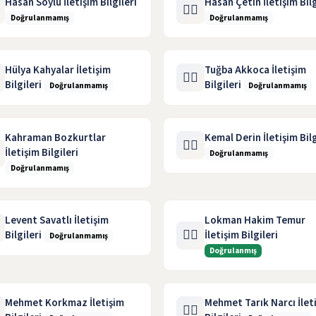
Hasan Soylu İletişim Bilgileri
Hasan Çetin İletişim Bilg
🧑‍⚖️
Doğrulanmamış
Doğrulanmamış
Hülya Kahyalar İletişim
Tuğba Akkoca İletişim
🧑‍⚖️
Bilgileri
Bilgileri
Doğrulanmamış
Doğrulanmamış
Kahraman Bozkurtlar
Kemal Derin İletişim Bilg
🧑‍⚖️
İletişim Bilgileri
Doğrulanmamış
Doğrulanmamış
Levent Savatlı İletişim
Lokman Hakim Temur
🧑‍⚖️
Bilgileri
İletişim Bilgileri
Doğrulanmamış
Doğrulanmış
Mehmet Korkmaz İletişim
Mehmet Tarık Narcı İlet
🧑‍⚖️