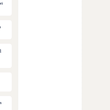
ri
m
ğ
m