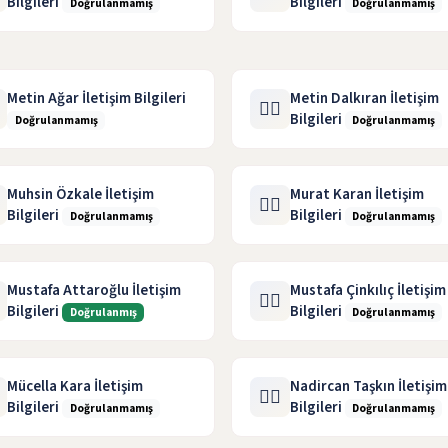
Bilgileri
Bilgileri
Doğrulanmamış
Doğrulanmamış
Metin Ağar İletişim Bilgileri
Metin Dalkıran İletişim
🧑‍⚖️
Bilgileri
Doğrulanmamış
Doğrulanmamış
Muhsin Özkale İletişim
Murat Karan İletişim
🧑‍⚖️
Bilgileri
Bilgileri
Doğrulanmamış
Doğrulanmamış
Mustafa Attaroğlu İletişim
Mustafa Çinkılıç İletişim
🧑‍⚖️
Bilgileri
Bilgileri
Doğrulanmış
Doğrulanmamış
Mücella Kara İletişim
Nadircan Taşkın İletişim
🧑‍⚖️
Bilgileri
Bilgileri
Doğrulanmamış
Doğrulanmamış