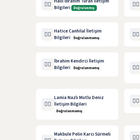
Halil İbrahim Turan İletişim
🧑‍⚖️
🧑‍⚖️
Bilgileri
Doğrulanmış
Hatice Canhilal İletişim
🧑‍⚖️
🧑‍⚖️
Bilgileri
Doğrulanmamış
İbrahim Kendirci İletişim
🧑‍⚖️
🧑‍⚖️
Bilgileri
Doğrulanmamış
Lamia Nazlı Mutlu Deniz
🧑‍⚖️
🧑‍⚖️
İletişim Bilgileri
Doğrulanmamış
Makbule Pelin Karcı Sürmeli
🧑‍⚖️