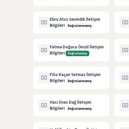
Ebru Atıcı Sevindik İletişim
🧑‍⚖️
🧑‍⚖️
Bilgileri
Doğrulanmamış
Fatma Doğucu Öncül İletişim
🧑‍⚖️
🧑‍⚖️
Bilgileri
Doğrulanmış
Filiz Kaçan Yatmaz İletişim
🧑‍⚖️
🧑‍⚖️
Bilgileri
Doğrulanmamış
Hacı Enes Dağ İletişim
🧑‍⚖️
🧑‍⚖️
Bilgileri
Doğrulanmamış