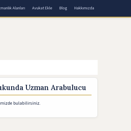
manlık Alanları
Avukat Ekle
Blog
Hakkımızda
kukunda Uzman Arabulucu
mizde bulabilirsiniz.