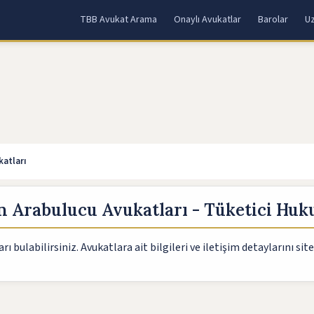
TBB Avukat Arama
Onaylı Avukatlar
Barolar
Uz
atları
 Arabulucu Avukatları - Tüketici Hu
ulabilirsiniz. Avukatlara ait bilgileri ve iletişim detaylarını site