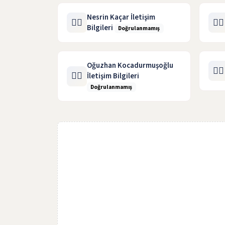
Nesrin Kaçar İletişim
🧑‍⚖️
🧑‍⚖️
Bilgileri
Doğrulanmamış
Oğuzhan Kocadurmuşoğlu
🧑‍⚖️
🧑‍⚖️
İletişim Bilgileri
Doğrulanmamış