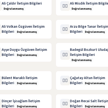
Ali Çaldır İletişim Bilgileri
Ali Misdik İletişim Bilgile
🧑‍⚖️
Doğrulanmamış
Doğrulanmamış
Ali Volkan Özgüven İletişim
Arzu Bilge Tanar İletişi
🧑‍⚖️
Bilgileri
Bilgileri
Doğrulanmamış
Doğrulanmamış
Ayşe Duygu Özgüven İletişim
Badegül Bozkurt Uluda
🧑‍⚖️
Bilgileri
İletişim Bilgileri
Doğrulanmamış
Doğrulanmamış
Bülent Maraklı İletişim
Çağatay Altun İletişim
🧑‍⚖️
Bilgileri
Bilgileri
Doğrulanmamış
Doğrulanmamış
Dinçer İşisağlam İletişim
Doğan Recai Salt İletişi
🧑‍⚖️
Bilgileri
Bilgileri
Doğrulanmamış
Doğrulanmamış