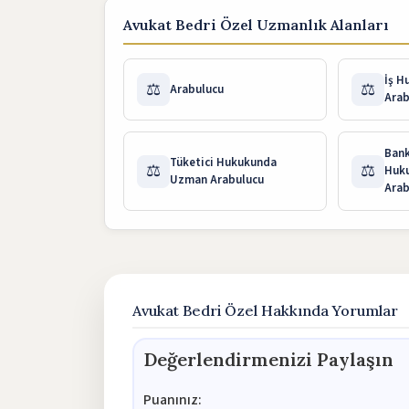
Avukat Bedri Özel Uzmanlık Alanları
İş 
⚖️
⚖️
Arabulucu
Arab
Bank
Tüketici Hukukunda
⚖️
⚖️
Huk
Uzman Arabulucu
Arab
Avukat Bedri Özel Hakkında Yorumlar
Değerlendirmenizi Paylaşın
Puanınız: