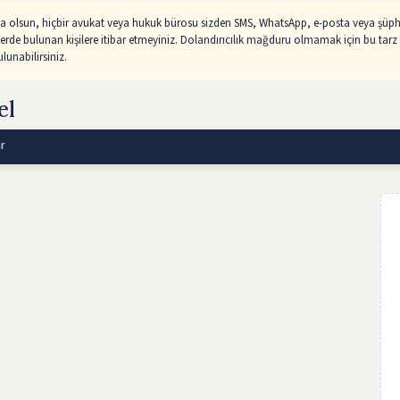
sa olsun, hiçbir avukat veya hukuk bürosu sizden SMS, WhatsApp, e-posta veya şüphe
lerde bulunan kişilere itibar etmeyiniz. Dolandırıcılık mağduru olmamak için bu tarz 
unabilirsiniz.
el
r