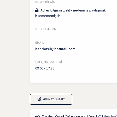
ADRES BILGISI
Adres bilgisini gizlilik nedeniyle paylaşmak
istemememiştir.
OFIS TELEFON
EMAIL
bedriozel@hotmail.com
ÇALIŞMA SAATLERI
09:00 - 17:30
Avukat Düzelt
Bedri Özel Bürosuna Nasıl Giderim