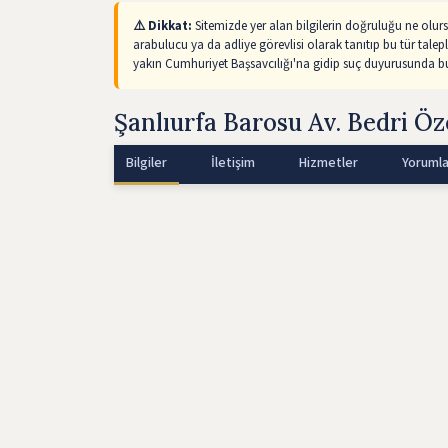
⚠️ Dikkat:
Sitemizde yer alan bilgilerin doğruluğu ne olur
arabulucu ya da adliye görevlisi olarak tanıtıp bu tür talep
yakın Cumhuriyet Başsavcılığı'na gidip suç duyurusunda bul
Şanlıurfa Barosu Av. Bedri Öz
Bilgiler
İletişim
Hizmetler
Yorumla