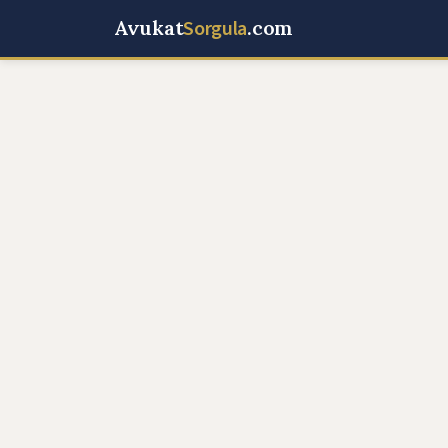
Avukat
Sorgula
.com