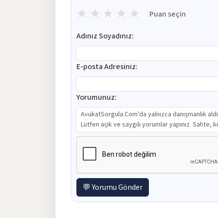
★
★
★
★
★
Puan seçin
Adınız Soyadınız:
E-posta Adresiniz:
Yorumunuz:
💬 Yorumu Gönder