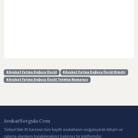
Vergi Hukuku Danışmanlığı
Uzlaştırmacı Danışmanlığı
Basın-Medya Hukuku Danışmanlığı
Sağlık Hukuku Danışmanlığı
Tıp Hukuku Danışmanlığı
İnfaz Hukuk Danışmanlığı
Marka Hukuk Danışmanlığı
#Avukat Fatma Doğucu Öncül
#Avukat Fatma Doğucu Öncül Kimdir
#Avukat Fatma Doğucu Öncül Telefon Numarası
Kamu Hukuku Danışmanlığı
Kentsel Dönüşüm Hukuku Danışmanlığı
İnşaat ve İmar Hukuku Danışmanlığı
Adli Tıp Hukuku Danışmanlığı
AvukatSorgula.Com
Kat Mülkiyeti Hukuku Danışmanlığı
Türkiye'deki 81 baronun tüm kayıtlı avukatlarını sorgulayarak iletişim ve
çalışma alanlarını bulabileceğiniz bağımsız bir platformdur.