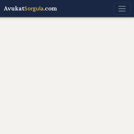
Avukat
Sorgula
.com