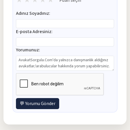
★
★
★
★
★
Puan seçin
Adınız Soyadınız:
E-posta Adresiniz:
Yorumunuz:
💬 Yorumu Gönder