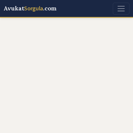
Avukat
Sorgula
.com