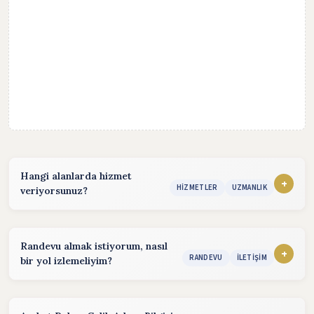
Hangi alanlarda hizmet
+
HIZMETLER
UZMANLIK
veriyorsunuz?
Hizmet sunduğum alanlar:
İcra Hukuku Danışmanlığı
Randevu almak istiyorum, nasıl
+
RANDEVU
İLETIŞIM
bir yol izlemeliyim?
Dava Hukuku Danışmanlığı
Randevu almak için aşağıdaki yöntemleri kullanabilirsiniz.
Ceza Hukuku Danışmanlığı
Telefon:
(Hafta içi :)