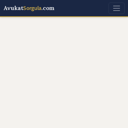
Avukat
Sorgula
.com