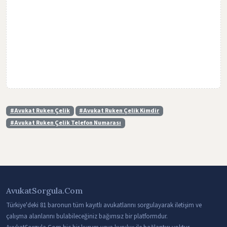
Vergi Hukuku Danışmanlığı
Uzlaştırmacı Danışmanlığı
Basın-Medya Hukuku Danışmanlığı
Sağlık Hukuku Danışmanlığı
Tıp Hukuku Danışmanlığı
İnfaz Hukuk Danışmanlığı
#Avukat Ruken Çelik
#Avukat Ruken Çelik Kimdir
Marka Hukuk Danışmanlığı
#Avukat Ruken Çelik Telefon Numarası
Kamu Hukuku Danışmanlığı
Kentsel Dönüşüm Hukuku Danışmanlığı
İnşaat ve İmar Hukuku Danışmanlığı
AvukatSorgula.Com
Adli Tıp Hukuku Danışmanlığı
Türkiye'deki 81 baronun tüm kayıtlı avukatlarını sorgulayarak iletişim ve
Kat Mülkiyeti Hukuku Danışmanlığı
çalışma alanlarını bulabileceğiniz bağımsız bir platformdur.