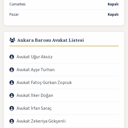
Cumartesi:
Kapalı
Pazar:
Kapalı
Ankara Barosu Avukat Listesi
Avukat Uğur Aksöz
Avukat Ayşe Turhan
Avukat Fatoş Gürkan Zopcuk
Avukat İlker Doğan
Avukat İrfan Saraç
Avukat Zekeriya Gökşenli