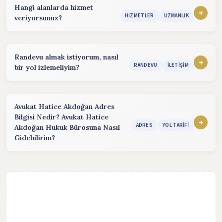
Hangi alanlarda hizmet
+
HIZMETLER
UZMANLIK
veriyorsunuz?
Hizmet sunduğum alanlar:
İcra Hukuku Danışmanlığı
Randevu almak istiyorum, nasıl
+
RANDEVU
İLETIŞIM
bir yol izlemeliyim?
Dava Hukuku Danışmanlığı
Randevu almak için aşağıdaki yöntemleri kullanabilirsiniz.
Ceza Hukuku Danışmanlığı
Telefon:
(Hafta içi :09:00 - 17:00)
İş Hukuku Danışmanlığı
Avukat Hatice Akdoğan Adres
Bilgisi Nedir? Avukat Hatice
Email:
avhaticeakdogan@hotmail.com
(24 saat içinde cevap)
+
Aile Hukuku Danışmanlığı
ADRES
YOL TARIFI
Akdoğan Hukuk Bürosuna Nasıl
Gidebilirim?
WhatsApp:
05544629211 Mesaj göndererek hızlı cevap
Gayrimenkul Hukuku Danışmanlığı
alabilirsiniz.
Avukat Hatice Akdoğan Hukuk Bürosu, Cumhuriyet Mahallesi
Ticaret ve Şirketler Hukuku Danışmanlığı
Eti Caddesi No:25/1 Polatlı/ankara adresinde bulunmaktadır.
Miras Hukuku Danışmanlığı
Hukuk Bürosuna ulaşmak için yol tarifi alarak, harita
üzerinden ulaşabilirsiniz.
Tazminat Hukuku Danışmanlığı
Cumhuriyet Mahallesi Eti Caddesi No:25/1 Polatlı/ankara
Tüketici Hukuku Danışmanlığı
YOL TARİFİ AL