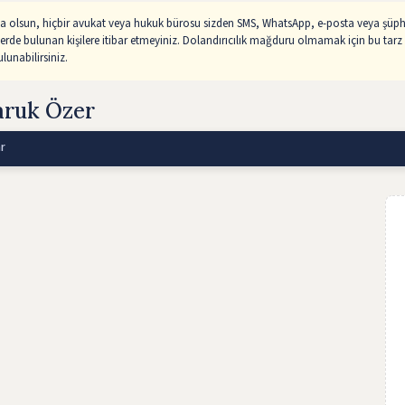
sa olsun, hiçbir avukat veya hukuk bürosu sizden SMS, WhatsApp, e-posta veya şüphe
lerde bulunan kişilere itibar etmeyiniz. Dolandırıcılık mağduru olmamak için bu tarz 
unabilirsiniz.
aruk Özer
r