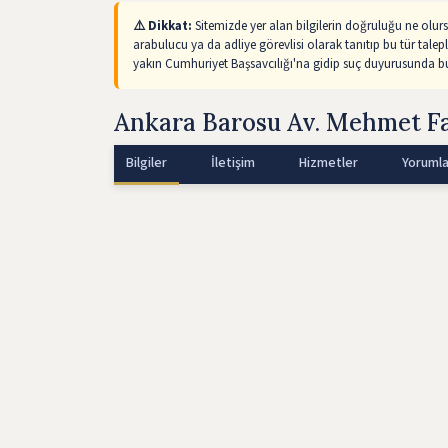
⚠️ Dikkat:
Sitemizde yer alan bilgilerin doğruluğu ne olur
arabulucu ya da adliye görevlisi olarak tanıtıp bu tür talep
yakın Cumhuriyet Başsavcılığı'na gidip suç duyurusunda bul
Ankara Barosu Av. Mehmet F
Bilgiler
İletişim
Hizmetler
Yorumla