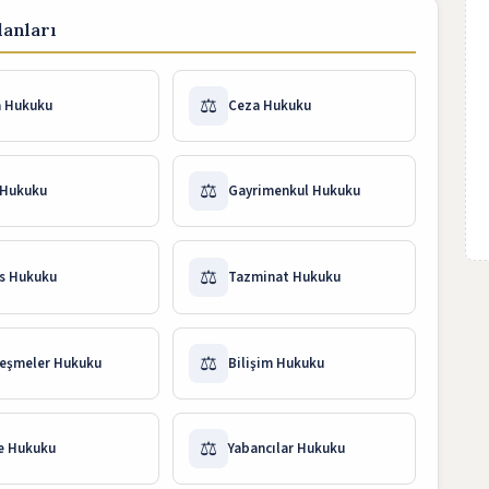
anları
⚖️
a Hukuku
Ceza Hukuku
⚖️
 Hukuku
Gayrimenkul Hukuku
⚖️
s Hukuku
Tazminat Hukuku
⚖️
eşmeler Hukuku
Bilişim Hukuku
⚖️
e Hukuku
Yabancılar Hukuku