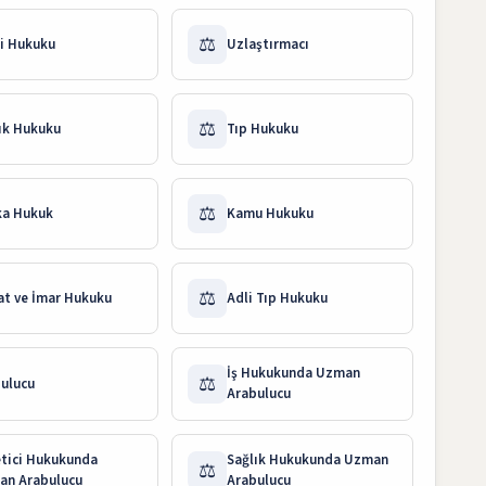
⚖️
i Hukuku
Uzlaştırmacı
⚖️
ık Hukuku
Tıp Hukuku
⚖️
ka Hukuk
Kamu Hukuku
⚖️
at ve İmar Hukuku
Adli Tıp Hukuku
İş Hukukunda Uzman
⚖️
ulucu
Arabulucu
tici Hukukunda
Sağlık Hukukunda Uzman
⚖️
an Arabulucu
Arabulucu