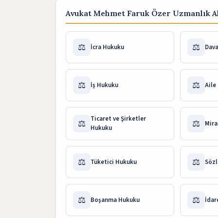
Avukat Mehmet Faruk Özer Uzmanlık Al
⚖️
⚖️
İcra Hukuku
Dav
⚖️
⚖️
İş Hukuku
Aile
Ticaret ve Şirketler
⚖️
⚖️
Mira
Hukuku
⚖️
⚖️
Tüketici Hukuku
Sözl
⚖️
⚖️
Boşanma Hukuku
İdar