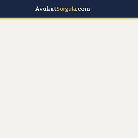
Avukat
Sorgula
.com