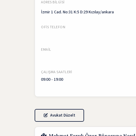
ADRES BILGISI
İzmir 1 Cad. No:31 K:5 D:29 Kızılay/ankara
OFIS TELEFON
EMAIL
ÇALIŞMA SAATLERI
09:00 - 19:00
Avukat Düzelt
Mehmet Faruk Özer Bürosuna Nasıl