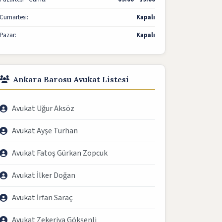
Cumartesi:
Kapalı
Pazar:
Kapalı
Ankara Barosu Avukat Listesi
Avukat Uğur Aksöz
Avukat Ayşe Turhan
Avukat Fatoş Gürkan Zopcuk
Avukat İlker Doğan
Avukat İrfan Saraç
Avukat Zekeriya Gökşenli