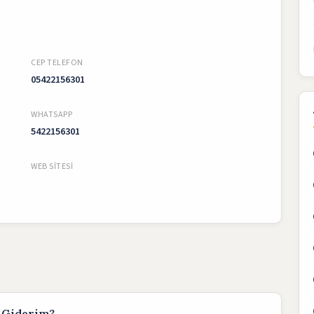
CEP TELEFON
05422156301
WHATSAPP
5422156301
WEB SITESI
 Giderim?