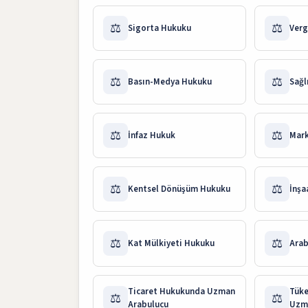
⚖️
⚖️
Sigorta Hukuku
Verg
⚖️
⚖️
Basın-Medya Hukuku
Sağl
⚖️
⚖️
İnfaz Hukuk
Mar
⚖️
⚖️
Kentsel Dönüşüm Hukuku
İnşa
⚖️
⚖️
Kat Mülkiyeti Hukuku
Arab
Ticaret Hukukunda Uzman
Tüke
⚖️
⚖️
Arabulucu
Uzm