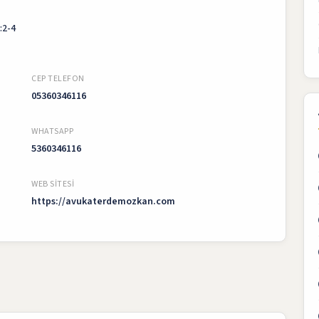
:2-4
CEP TELEFON
05360346116
WHATSAPP
5360346116
WEB SITESI
https://avukaterdemozkan.com