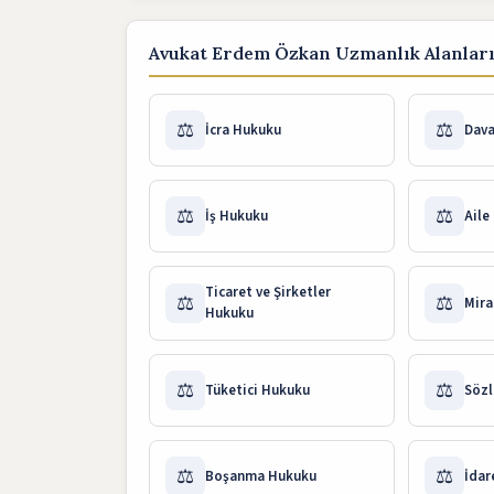
Avukat Erdem Özkan Uzmanlık Alanlar
⚖️
⚖️
İcra Hukuku
Dav
⚖️
⚖️
İş Hukuku
Aile
Ticaret ve Şirketler
⚖️
⚖️
Mira
Hukuku
⚖️
⚖️
Tüketici Hukuku
Sözl
⚖️
⚖️
Boşanma Hukuku
İdar