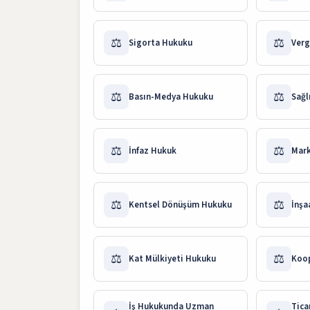
⚖️
⚖️
Sigorta Hukuku
Verg
⚖️
⚖️
Basın-Medya Hukuku
Sağl
⚖️
⚖️
İnfaz Hukuk
Mar
⚖️
⚖️
Kentsel Dönüşüm Hukuku
İnşa
⚖️
⚖️
Kat Mülkiyeti Hukuku
Koop
İş Hukukunda Uzman
Tic