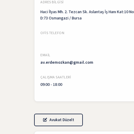
ADRES BILGISI
Haci İlyas Mh. 2. Tezcan Sk. Aslantaş İş Hanı Kat:10 No
D:73 Osmangazi / Bursa
OFIS TELEFON
EMAIL
av.erdemozkan@gmail.com
ÇALIŞMA SAATLERI
09:00 - 18:00
Avukat Düzelt