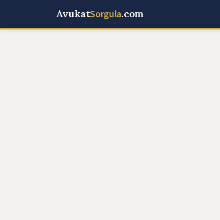
Avukat
Sorgula
.com