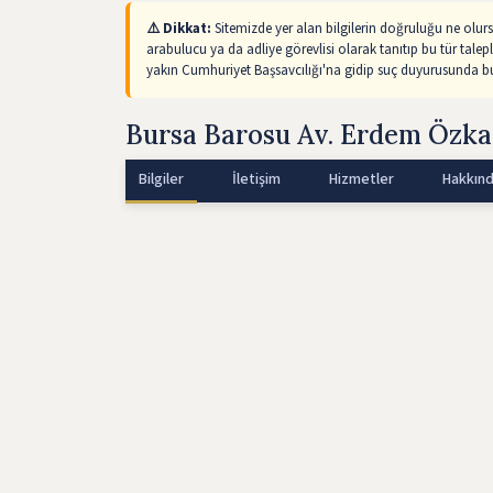
⚠️ Dikkat:
Sitemizde yer alan bilgilerin doğruluğu ne olur
arabulucu ya da adliye görevlisi olarak tanıtıp bu tür talep
yakın Cumhuriyet Başsavcılığı'na gidip suç duyurusunda bul
Bursa Barosu Av. Erdem Özk
Bilgiler
İletişim
Hizmetler
Hakkın