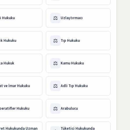
⚖️
i Hukuku
Uzlaştırmacı
⚖️
ık Hukuku
Tıp Hukuku
⚖️
ka Hukuk
Kamu Hukuku
⚖️
at ve İmar Hukuku
Adli Tıp Hukuku
⚖️
eratifler Hukuku
Arabulucu
aret Hukukunda Uzman
Tüketici Hukukunda