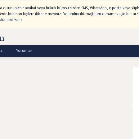
sa olsun, hiçbir avukat veya hukuk bürosu sizden SMS, WhatsApp, e-posta veya şüphe
lerde bulunan kişilere itibar etmeyiniz. Dolandırıcılık mağduru olmamak için bu tarz 
unabilirsiniz.
an
da
Yorumlar