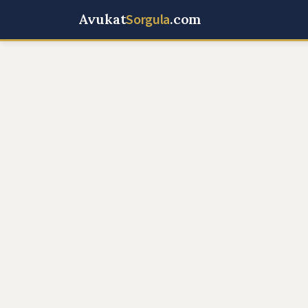
Avukat
Sorgula
.com