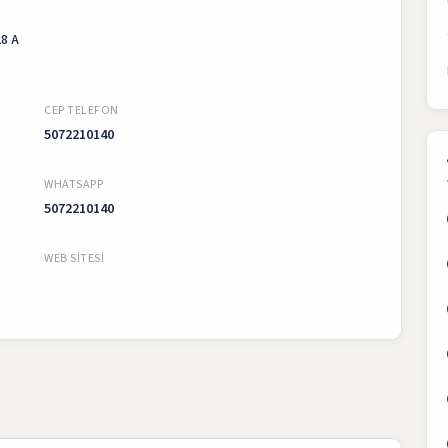
28 A
CEP TELEFON
5072210140
WHATSAPP
5072210140
WEB SITESI