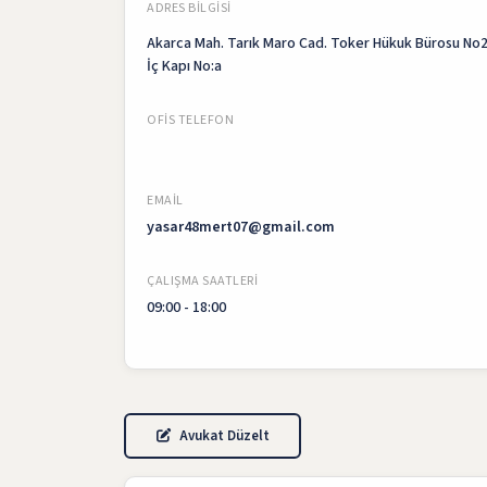
ADRES BILGISI
Akarca Mah. Tarık Maro Cad. Toker Hükuk Bürosu No
İç Kapı No:a
OFIS TELEFON
EMAIL
yasar48mert07@gmail.com
ÇALIŞMA SAATLERI
09:00 - 18:00
Avukat Düzelt