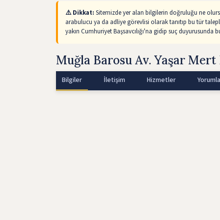
⚠️ Dikkat:
Sitemizde yer alan bilgilerin doğruluğu ne olur
arabulucu ya da adliye görevlisi olarak tanıtıp bu tür talep
yakın Cumhuriyet Başsavcılığı'na gidip suç duyurusunda bul
Muğla Barosu Av. Yaşar Mert
Bilgiler
İletişim
Hizmetler
Yorumla