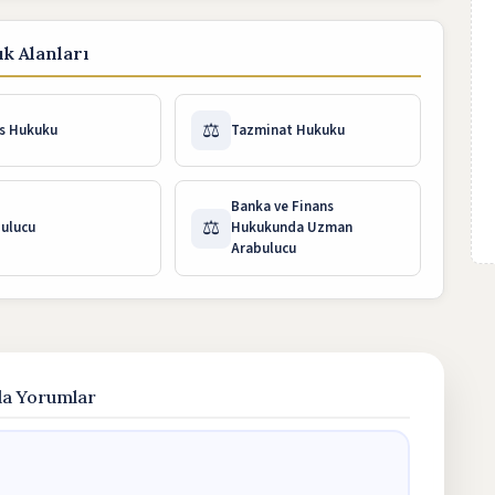
k Alanları
⚖️
s Hukuku
Tazminat Hukuku
Banka ve Finans
⚖️
ulucu
Hukukunda Uzman
Arabulucu
da Yorumlar