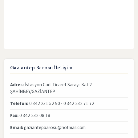
Gaziantep Barosu İletişim
Adres:
İstasyon Cad. Ticaret Sarayı. Kat:2
ŞAHİNBEY/GAZİANTEP
Telefon:
0 342 231 52 90 - 0 342 232 71 72
Fax:
0 342 232 08 18
Email:
gaziantepbarosu@hotmail.com