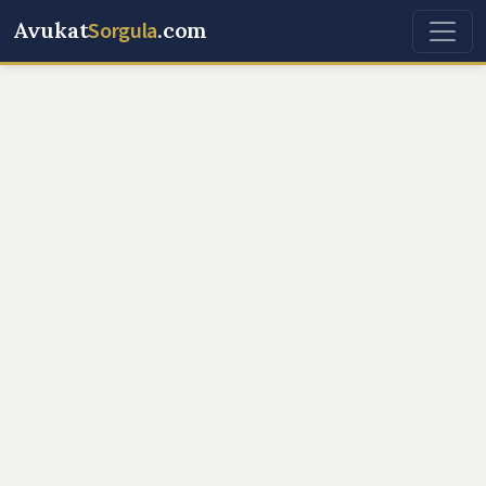
Avukat
Sorgula
.com